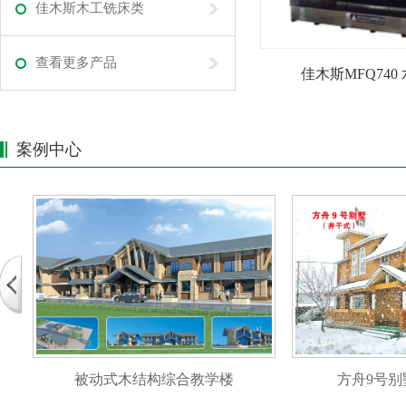
佳木斯木工铣床类
查看更多产品
佳木斯MFQ740
案例中心
被动式木结构综合教学楼
方舟9号