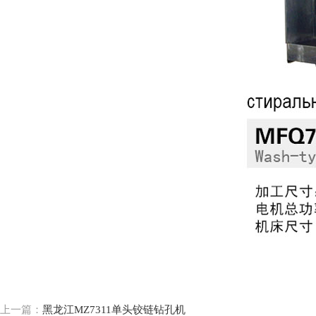
上一篇：
黑龙江MZ7311单头铰链钻孔机