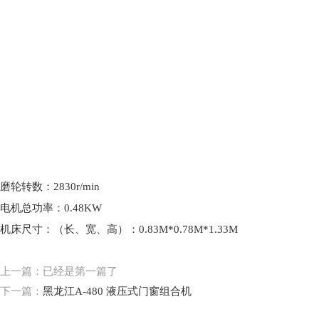
磨轮转数：2830r/min
电机总功率：0.48KW
机床尺寸：（长、宽、高）：0.83M*0.78M*1.33M
上一篇：已经是第一篇了
下一篇：
黑龙江A-480 液压式门窗组合机