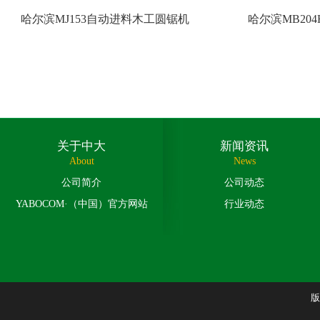
哈尔滨MJ153自动进料木工圆锯机
哈尔滨MB20
关于中大
新闻资讯
About
News
公司简介
公司动态
YABOCOM·（中国）官方网站
行业动态
版