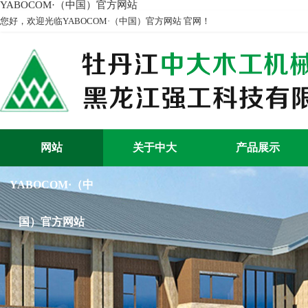
YABOCOM·（中国）官方网站
您好，欢迎光临YABOCOM·（中国）官方网站 官网！
网站
关于中大
产品展示
YABOCOM·（中
国）官方网站