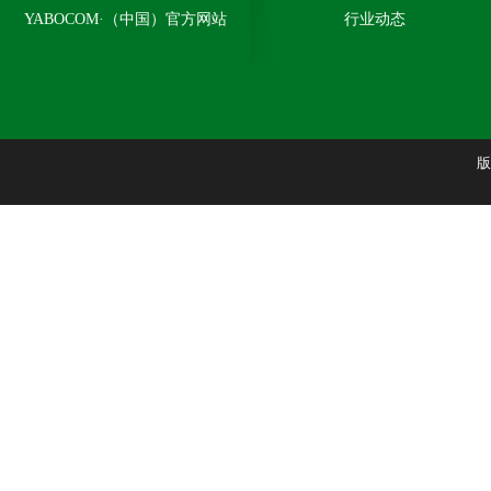
YABOCOM·（中国）官方网站
行业动态
版