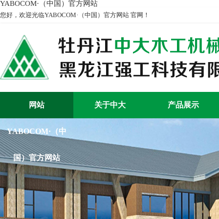
YABOCOM·（中国）官方网站
您好，欢迎光临YABOCOM·（中国）官方网站 官网！
网站
关于中大
产品展示
YABOCOM·（中
国）官方网站