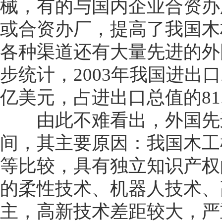
械，有的与国内企业合资办
或合资办厂，提高了我国木
各种渠道还有大量先进的外
步统计，2003年我国进出口
亿美元，占进出口总值的81.
由此不难看出，外国先进
间，其主要原因：我国木工
等比较，具有独立知识产权
的柔性技术、机器人技术、
主，高新技术差距较大，严