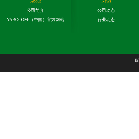
About
News
公司简介
公司动态
YABOCOM·（中国）官方网站
行业动态
版