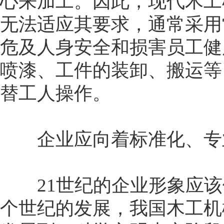
心来加工。因此，现代木工
无法适应其要求，通常采用
危及人身安全和损害员工健
喷漆、工件的装卸、搬运等
替工人操作。
企业应向着标准化、专
21世纪的企业形象应该
个世纪的发展，我国木工机