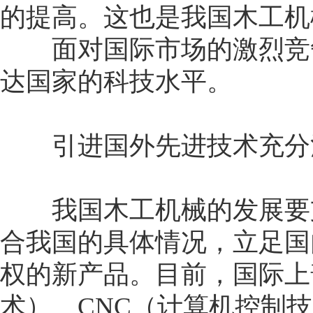
的提高。这也是我国木工机
面对国际市场的激烈竞争
达国家的科技水平。
引进国外先进技术充分
我国木工机械的发展要支
合我国的具体情况，立足国
权的新产品。目前，国际上
术）、CNC（计算机控制