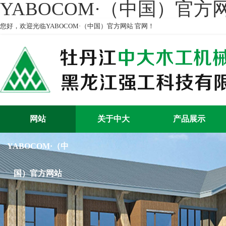
YABOCOM·（中国）官方
您好，欢迎光临YABOCOM·（中国）官方网站 官网！
网站
关于中大
产品展示
YABOCOM·（中
国）官方网站