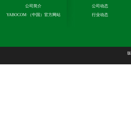
公司简介
公司动态
YABOCOM·（中国）官方网站
行业动态
版