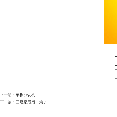
上一篇：
单板分切机
下一篇：已经是最后一篇了