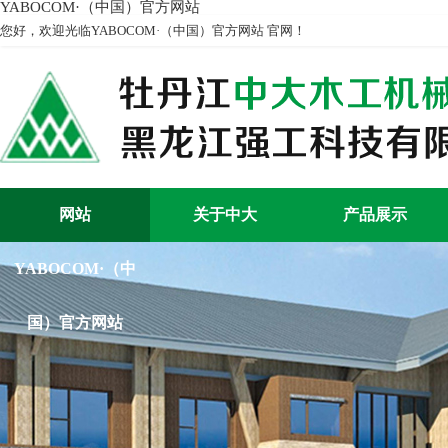
YABOCOM·（中国）官方网站
您好，欢迎光临YABOCOM·（中国）官方网站 官网！
网站
关于中大
产品展示
YABOCOM·（中
国）官方网站