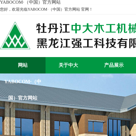
YABOCOM·（中国）官方网站
您好，欢迎光临YABOCOM·（中国）官方网站 官网！
网站
关于中大
产品展示
YABOCOM·（中
国）官方网站