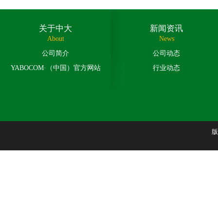
关于中大
新闻资讯
About
News
公司简介
公司动态
YABOCOM·（中国）官方网站
行业动态
版