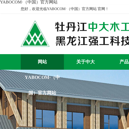
YABOCOM·（中国）官方网站
您好，欢迎光临YABOCOM·（中国）官方网站 官网！
网站
关于中大
产品
YABOCOM·（中
国）官方网站