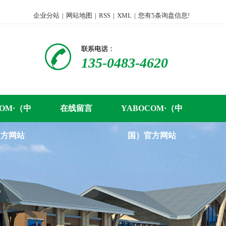
企业分站
|
网站地图
|
RSS
|
XML
|
您有
5
条询盘信息!
135-0483-4620
COM·（中
在线留言
YABOCOM·（中
官方网站
国）官方网站