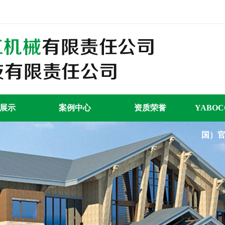
展示
案例中心
资质荣誉
YABO
国）