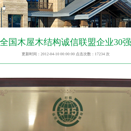
全国木屋木结构诚信联盟企业30
更新时间：2012-04-10 00:00:00 点击次数：17234 次