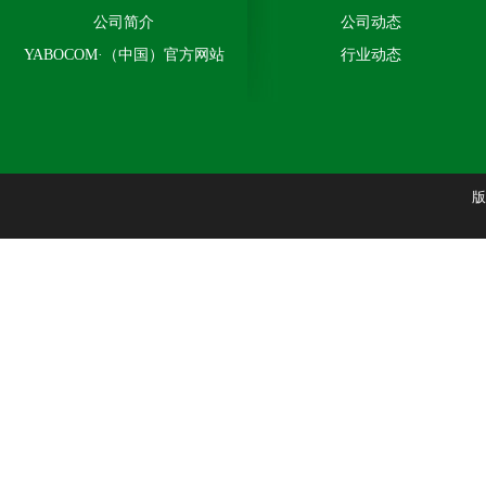
公司简介
公司动态
YABOCOM·（中国）官方网站
行业动态
版