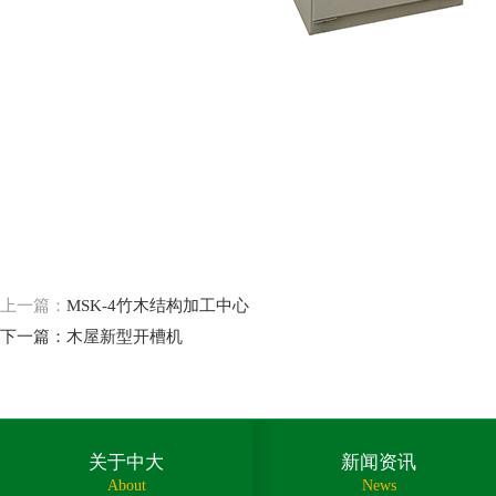
上一篇：
MSK-4竹木结构加工中心
下一篇：
木屋新型开槽机
关于中大
新闻资讯
About
News