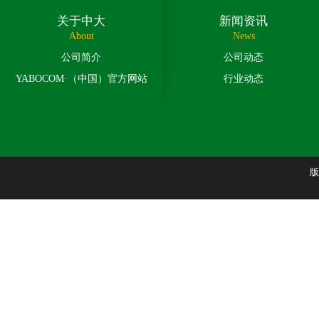
关于中大
新闻资讯
About
News
公司简介
公司动态
YABOCOM·（中国）官方网站
行业动态
版