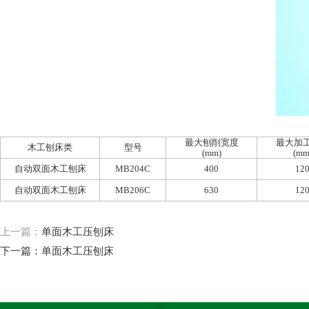
最大刨削宽度
最大加
木工刨床类
型号
(mm)
(mm
自动双面木工刨床
MB204C
400
12
自动双面木工刨床
MB206C
630
12
上一篇：
单面木工压刨床
下一篇：
单面木工压刨床